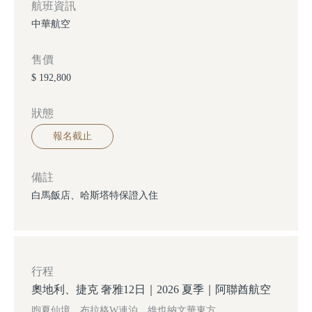
航班資訊
中華航空
售價
$ 192,800
狀態
報名截止
備註
白馬飯店、哈斯塔特保證入住
行程
奧地利、捷克 奢雅12日｜2026 夏季｜阿聯酋航空
煦夏仙境、布拉格W連泊、維也納文華東方