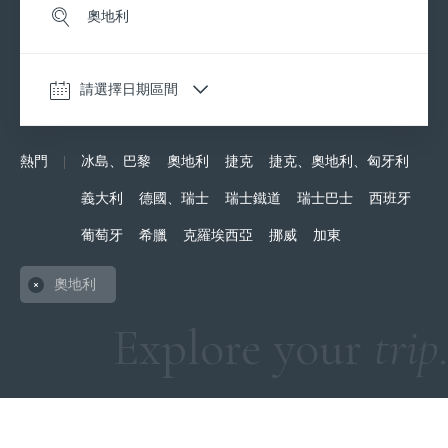
請選擇日期區間
熱門
|
冰島、巴黎
奧地利
捷克
捷克、奧地利、匈牙利
中歐
西歐
南歐
義大利
德國、瑞士
瑞士鐵道
瑞士巴士
西班牙
捷克
德國×瑞士
義大
葡萄牙
希臘
克羅埃西亞
挪威
加東
奧地利×捷克
瑞士鐵道
西班
奧地利×捷克×匈牙利
瑞士巴士
葡萄
希臘
奧地利
Explore your
trip
.