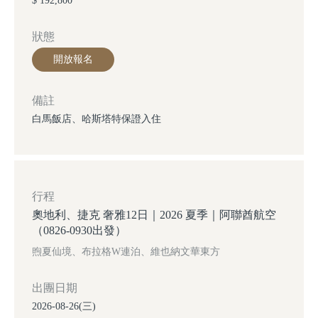
$ 192,800
狀態
開放報名
備註
白馬飯店、哈斯塔特保證入住
行程
奧地利、捷克 奢雅12日｜2026 夏季｜阿聯酋航空
（0826-0930出發）
煦夏仙境、布拉格W連泊、維也納文華東方
出團日期
2026-08-26(三)