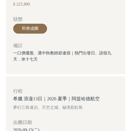
$ 225,800
狀態
即將成團
備註
一口價優惠、遇中秋教師節連假｜熱門出發日、請假九
天．休十七天
行程
希臘 浪漫13日｜2026 夏季｜阿提哈德航空
夢幻三島連泊、天空之城、秘境彩虹島
出團日期
2026-09-15(二)