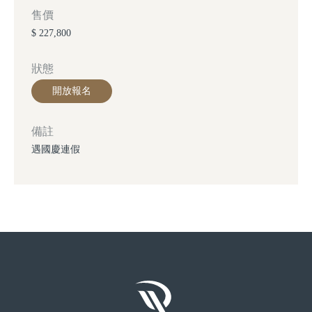
售價
$ 227,800
狀態
開放報名
備註
遇國慶連假