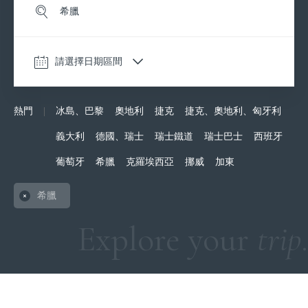
請選擇日期區間
熱門
|
冰島、巴黎
奧地利
捷克
捷克、奧地利、匈牙利
中歐
西歐
南歐
義大利
德國、瑞士
瑞士鐵道
瑞士巴士
西班牙
捷克
德國×瑞士
義大
葡萄牙
希臘
克羅埃西亞
挪威
加東
奧地利×捷克
瑞士鐵道
西班
奧地利×捷克×匈牙利
瑞士巴士
葡萄
希臘
希臘
Explore your
trip
.