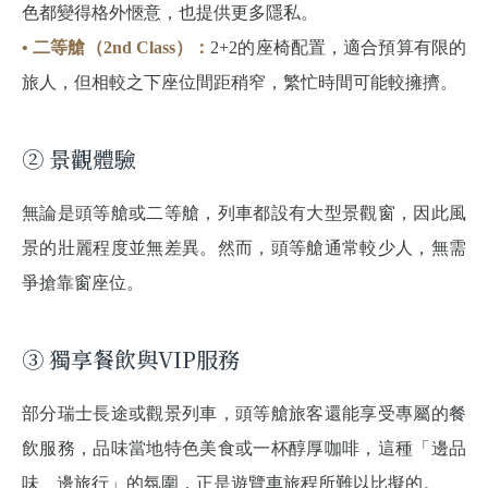
色都變得格外愜意，也提供更多隱私。
• 二等艙（2nd Class）：
2+2的座椅配置，適合預算有限的
旅人，但相較之下座位間距稍窄，繁忙時間可能較擁擠。
② 景觀體驗
無論是頭等艙或二等艙，列車都設有大型景觀窗，因此風
景的壯麗程度並無差異。然而，頭等艙通常較少人，無需
爭搶靠窗座位。
③ 獨享餐飲與VIP服務
部分瑞士長途或觀景列車，頭等艙旅客還能享受專屬的餐
飲服務，品味當地特色美食或一杯醇厚咖啡，這種「邊品
味、邊旅行」的氛圍，正是遊覽車旅程所難以比擬的。