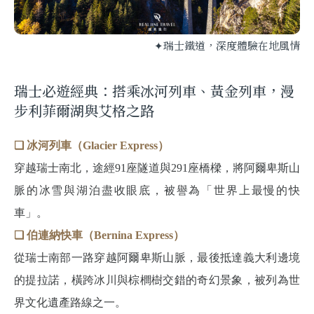
✦瑞士鐵道，深度體驗在地風情
瑞士必遊經典：搭乘冰河列車、黃金列車，漫
步利菲爾湖與艾格之路
❏ 冰河列車（Glacier Express）
穿越瑞士南北，途經91座隧道與291座橋樑，將阿爾卑斯山
脈的冰雪與湖泊盡收眼底，被譽為「世界上最慢的快
車」。
❏ 伯連納快車（Bernina Express）
從瑞士南部一路穿越阿爾卑斯山脈，最後抵達義大利邊境
的提拉諾，橫跨冰川與棕櫚樹交錯的奇幻景象，被列為世
界文化遺產路線之一。