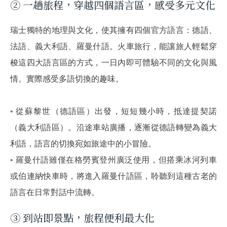
② 一趟旅程，穿越四個語言區，感受多元文化
瑞士獨特的地理與文化，使其擁有四個官方語言：德語、
法語、義大利語、羅曼什語。火車旅行，能讓旅人輕鬆穿
梭這四大語言區的方式，一日內即可體驗不同的文化與風
情。實際感受多語切換的趣味。
•
從蘇黎世（德語區）出發，短短幾小時，抵達提契諾
（義大利語區）。沿途車站廣播，逐漸從德語轉變為義大
利語，語言的切換宛如旅途中的小冒險。
•
羅曼什語雖僅在格勞賓登州廣泛使用，但搭乘冰河列車
或伯連納快車時，將進入羅曼什語區，聆聽到這種古老的
語言在日常對話中流轉。
③ 到站即景點，旅程便利最大化