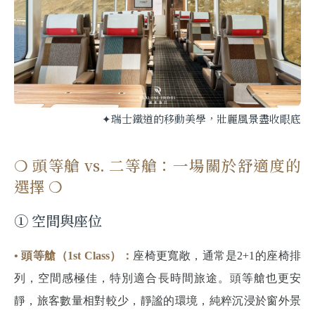
✦瑞士鐵道的移動美學，壯麗風景盡收眼底
❍ 頭等艙 vs. 二等艙：一場關於舒適度的
選擇 ❍
① 空間與座位
• 頭等艙（1st Class）：
座椅更寬敞，通常是2+1的座椅排
列，空間感極佳，特別適合長時間旅途。頭等艙也更安
靜，旅客數量相對較少，靜謐的環境，純粹沉浸於窗外景