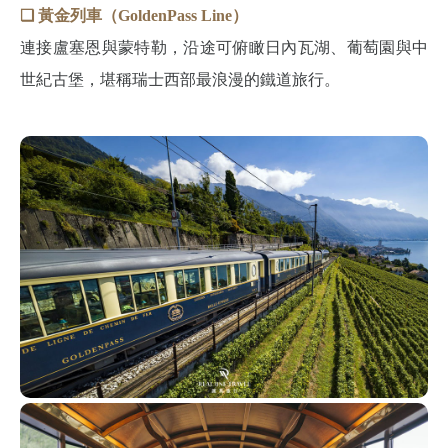
❏ 黃金列車（GoldenPass Line）
連接盧塞恩與蒙特勒，沿途可俯瞰日內瓦湖、葡萄園與中
世紀古堡，堪稱瑞士西部最浪漫的鐵道旅行。