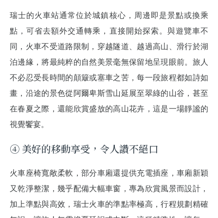
瑞士的火車站通常位於城鎮核心，周邊即是景點或換乘
點，可省去額外交通轉乘，直接開始探索。與遊覽車不
同，火車不受道路限制，穿越隧道、越過高山、滑行於湖
泊邊緣，將最純粹的自然美景毫無保留地呈現眼前。旅人
不必忍受長時間的顛簸或塞車之苦，每一段旅程都如詩如
畫，沿途的景色從阿爾卑斯雪山延展至翠綠的山谷，甚至
在春夏之際，還能欣賞盛放的高山花卉，這是一場靜謐的
視覺饗宴。
④ 美好的移動享受，令人讚不絕口
火車座椅寬敞柔軟，部分車廂還提供充電插座，車廂新穎
又乾淨整潔，幾乎配備大幅車窗，專為欣賞風景而設計，
加上準點與高效，瑞士火車的準點率極高，行程規劃精確