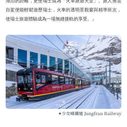
湖泊的距離，更使瑞士成為「火車旅遊天堂」。旅人無需
自駕便能輕鬆遊歷瑞士，火車的透明景觀窗與精準班次，
使瑞士旅遊體驗成為一場無縫接軌的享受。』
✦少女峰鐵道 Jungfrau Railway