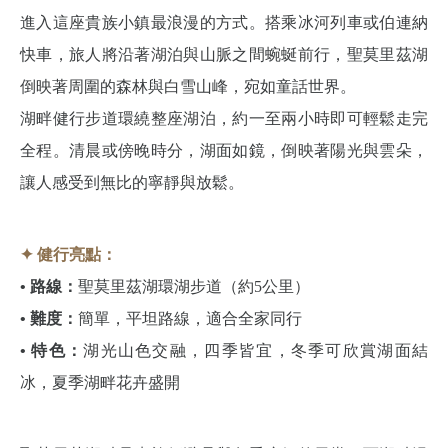
進入這座貴族小鎮最浪漫的方式。搭乘冰河列車或伯連納
快車，旅人將沿著湖泊與山脈之間蜿蜒前行，聖莫里茲湖
倒映著周圍的森林與白雪山峰，宛如童話世界。
湖畔健行步道環繞整座湖泊，約一至兩小時即可輕鬆走完
全程。清晨或傍晚時分，湖面如鏡，倒映著陽光與雲朵，
讓人感受到無比的寧靜與放鬆。
✦ 健行亮點：
• 路線：
聖莫里茲湖環湖步道（約5公里）
• 難度：
簡單，平坦路線，適合全家同行
• 特色：
湖光山色交融，四季皆宜，冬季可欣賞湖面結
冰，夏季湖畔花卉盛開