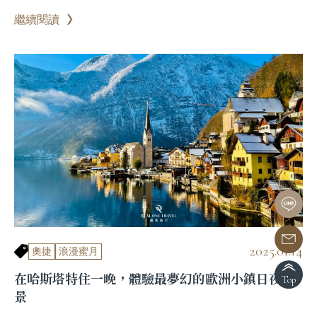
繼續閱讀
2025.01.14
奧捷
浪漫蜜月
在哈斯塔特住一晚，體驗最夢幻的歐洲小鎮日夜美
Top
景