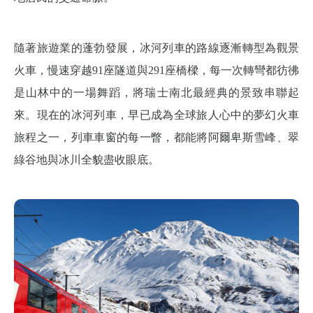
隨著旅遊業的蓬勃發展，冰河列車的路線逐漸轉型為觀景
火車，慢速穿越91座隧道與291座橋樑，每一次轉彎都彷彿
是山林中的一場舞蹈，將瑞士南北最經典的景致串聯起
來。現在的冰河列車，早已成為全球旅人心中的夢幻火車
旅程之一，列車車窗的每一瞥，都能將阿爾卑斯雪峰、翠
綠谷地與冰川全貌盡收眼底。