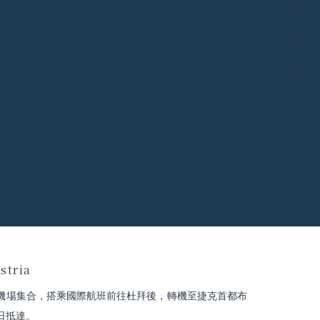
stria
機場集合，搭乘國際航班前往杜拜後，轉機至捷克首都布
日抵達。