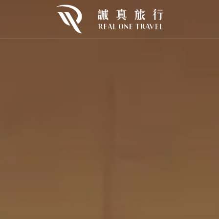
歐
東歐
北歐
urope
E.Europe
N.Europe
利
克羅埃西亞
冰島×巴黎
牙
芬蘭×挪威
牙
挪威
開桶狂歡｜2026🍻慕尼黑啤酒節
Oktoberfest