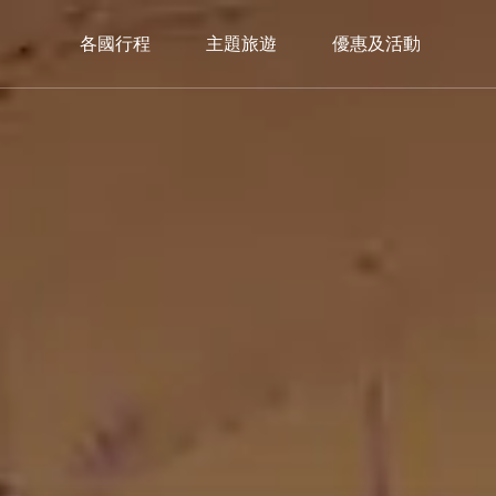
各國行程
主題旅遊
優惠及活動
中歐
西歐
南
C.Europe
W.Europe
S.E
捷克
德國×瑞士
義大
奧地利×捷克
瑞士鐵道
西班
奧地利×捷克×匈牙利
瑞士巴士
葡萄
希臘
限定入住｜獨家🏔️策馬特3100飯店
3100 Kulmhotel Gornergrat