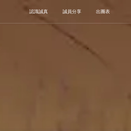
認識誠真
誠員分享
出團表
美洲
Americas
加拿大
暖心冬日｜2026🎄聖誕市集限定
Christmas Market
trip