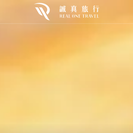
歐
東歐
北歐
urope
E.Europe
N.Europe
利
克羅埃西亞
冰島×巴黎
牙
芬蘭×挪威
牙
挪威
開桶狂歡｜2026🍻慕尼黑啤酒節
Oktoberfest