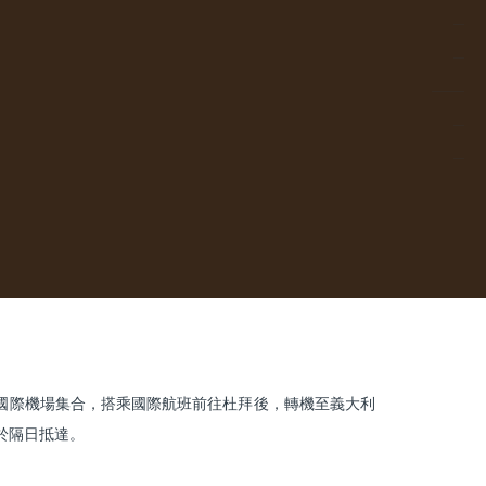
國際機場集合，搭乘國際航班前往杜拜後，轉機至義大利
於隔日抵達。