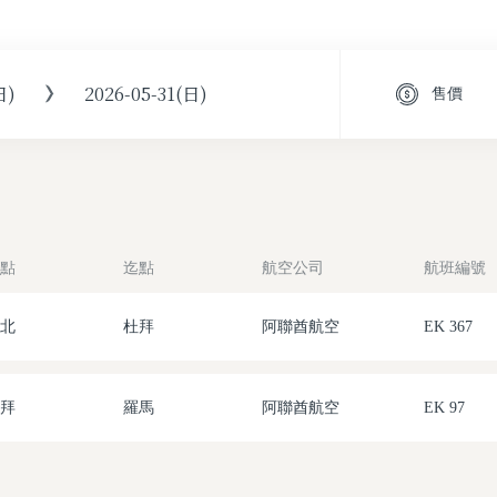
日)
2026-05-31(日)
售價
點
迄點
航空公司
航班編號
北
杜拜
阿聯酋航空
EK 367
拜
羅馬
阿聯酋航空
EK 97