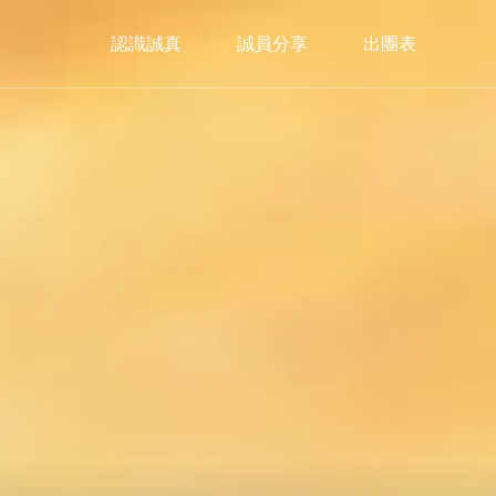
認識誠真
誠員分享
出團表
美洲
Americas
加拿大
暖心冬日｜2026🎄聖誕市集限定
Christmas Market
trip