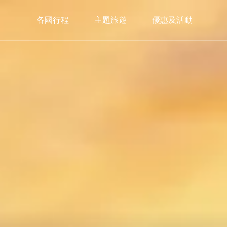
各國行程
主題旅遊
優惠及活動
中歐
西歐
南
C.Europe
W.Europe
S.E
捷克
德國×瑞士
義大
奧地利×捷克
瑞士鐵道
西班
奧地利×捷克×匈牙利
瑞士巴士
葡萄
希臘
限定入住｜獨家🏔️策馬特3100飯店
3100 Kulmhotel Gornergrat