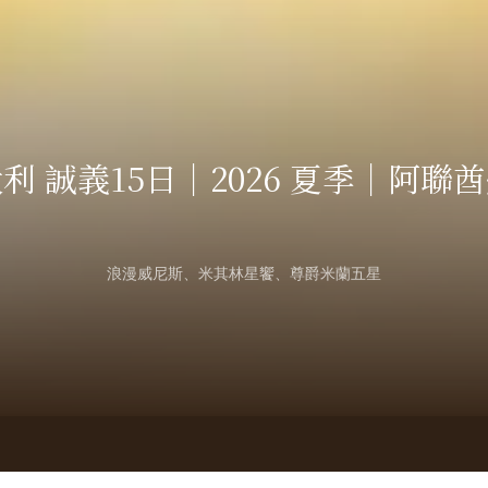
More
利 誠義15日｜2026 夏季｜阿聯
浪漫威尼斯、米其林星饗、尊爵米蘭五星