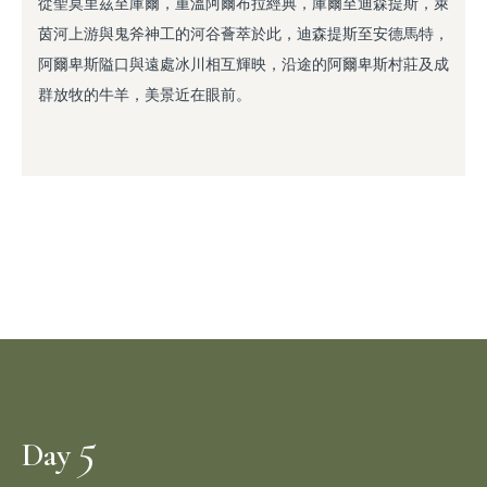
從聖莫里茲至庫爾，重溫阿爾布拉經典，庫爾至迪森提斯，萊
茵河上游與鬼斧神工的河谷薈萃於此，迪森提斯至安德馬特，
阿爾卑斯隘口與遠處冰川相互輝映，沿途的阿爾卑斯村莊及成
群放牧的牛羊，美景近在眼前。
5
Day