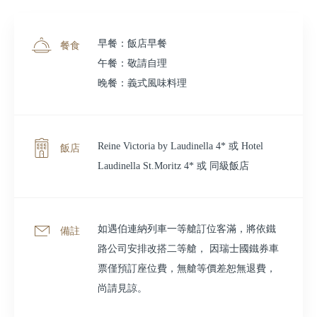
早餐：飯店早餐
餐食
午餐：敬請自理
晚餐：義式風味料理
Reine Victoria by Laudinella 4* 或 Hotel
飯店
Laudinella St.Moritz 4* 或 同級飯店
如遇伯連納列車一等艙訂位客滿，將依鐵
備註
路公司安排改搭二等艙， 因瑞士國鐵券車
票僅預訂座位費，無艙等價差恕無退費，
尚請見諒。