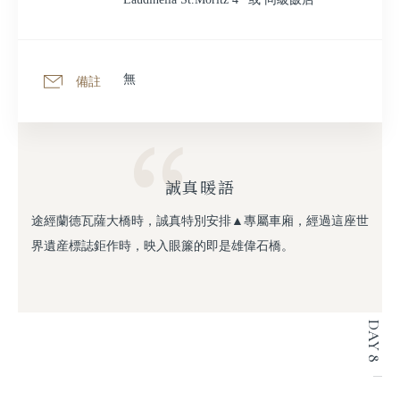
無
備註
誠真暖語
途經蘭德瓦薩大橋時，誠真特別安排▲專屬車廂，經過這座世
界遺産標誌鉅作時，映入眼簾的即是雄偉石橋。
DAY 8