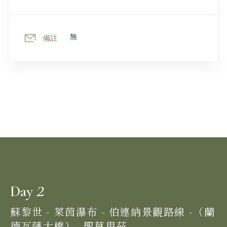
無
備註
2
Day
蘇黎世 - 萊茵瀑布 - 伯連納景觀路線 -（蘭
德瓦薩大橋）- 聖莫里茲