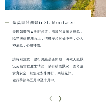
聖莫里茲湖健行 St. Moritzsee
美麗如畫的▲湖畔步道，清晨的晨曦與霧氣，
陽光灑落在湖面上，彷彿漫步於仙境中，令人
神清氣，心曠神怡。

請特別注意：健行路線是否開放，將依天氣狀
況及積雪程度之情況，倘有積雪狀況，因考量
貴賓安全，恕無法安排健行，尚祈見諒。

健行季節為五月中至十月中。