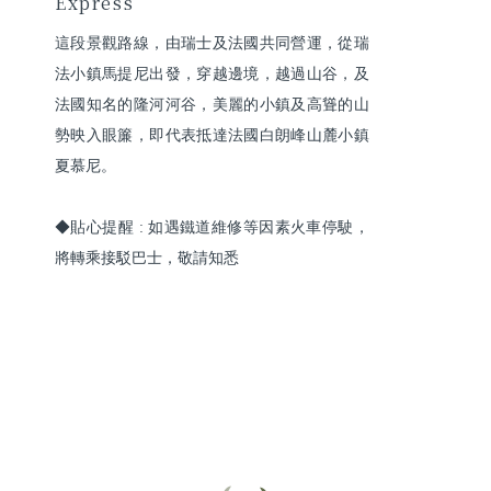
Express
這段景觀路線，由瑞士及法國共同營運，從瑞
法小鎮馬提尼出發，穿越邊境，越過山谷，及
法國知名的隆河河谷，美麗的小鎮及高聳的山
勢映入眼簾，即代表抵達法國白朗峰山麓小鎮
夏慕尼。

◆貼心提醒 : 如遇鐵道維修等因素火車停駛，
將轉乘接駁巴士，敬請知悉