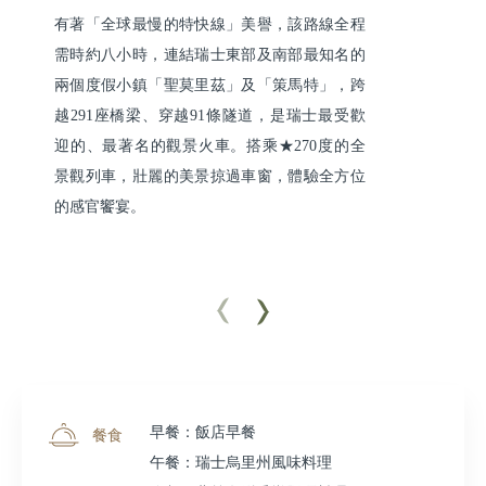
有著「全球最慢的特快線」美譽，該路線全程
需時約八小時，連結瑞士東部及南部最知名的
兩個度假小鎮「聖莫里茲」及「策馬特」，跨
越291座橋梁、穿越91條隧道，是瑞士最受歡
迎的、最著名的觀景火車。搭乘★270度的全
景觀列車，壯麗的美景掠過車窗，體驗全方位
的感官饗宴。
早餐：飯店早餐
餐食
午餐：瑞士烏里州風味料理