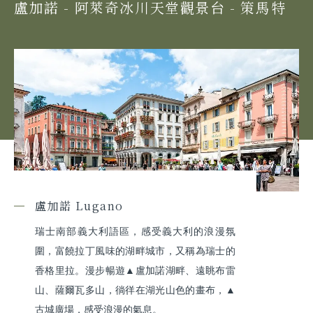
盧加諾 - 阿萊奇冰川天堂觀景台 - 策馬特
盧加諾 Lugano
瑞士南部義大利語區，感受義大利的浪漫氛
圍，富饒拉丁風味的湖畔城市，又稱為瑞士的
香格里拉。漫步暢遊▲盧加諾湖畔、遠眺布雷
山、薩爾瓦多山，徜徉在湖光山色的畫布，▲
古城廣場，感受浪漫的氣息。