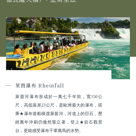
萊茵瀑布 Rheinfall
萊茵河瀑布形成於一萬七千年前，寬150公
尺，高低落差23公尺，是歐洲最大的瀑布，搭
乘★瀑布遊船橫渡萊茵河，河道上的巨石，歷
經萬年沖刷仍傲然聳立著，登上★岩石觀景
台，更能感受瀑布千軍萬馬的水勢。