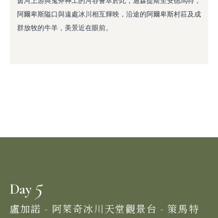
茵河上游與鬼斧神工的河谷薈萃於此，迪森提斯至安德馬特，
阿爾卑斯隘口與遠處冰川相互輝映，沿途的阿爾卑斯村莊及成
群放牧的牛羊，美景近在眼前。
5
Day
盧加諾 - 阿萊奇冰川天堂觀景台 - 策馬特