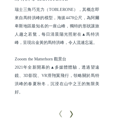
瑞士三角巧克力（TOBLERONE），其概念即
來自馬特洪峰的模型，海拔4478公尺，為阿爾
卑斯地區最知名的一座山峰，獨特的形狀讓旅
人趨之若鶩，每日清晨陽光照射在▲馬特洪
峰，呈現出金黃的馬特洪峰，令人流連忘返。

Zooom the Matterhorn 觀景台

2021年全新開幕的▲多媒體體驗，透過望遠
鏡、3D影院、VR滑翔翼飛行，領略關於馬特
洪峰的春夏秋冬，沉浸在山中之王的無限美
好。