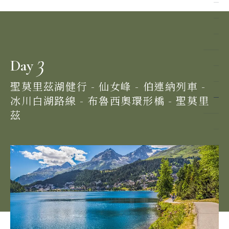
3
Day
聖莫里茲湖健行 - 仙女峰 - 伯連納列車 -
冰川白湖路線 - 布魯西奧環形橋 - 聖莫里
茲