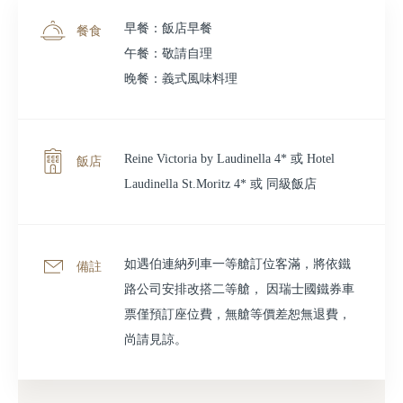
早餐：飯店早餐
餐食
午餐：敬請自理
晚餐：義式風味料理
Reine Victoria by Laudinella 4* 或 Hotel
飯店
Laudinella St.Moritz 4* 或 同級飯店
如遇伯連納列車一等艙訂位客滿，將依鐵
備註
路公司安排改搭二等艙， 因瑞士國鐵券車
票僅預訂座位費，無艙等價差恕無退費，
尚請見諒。