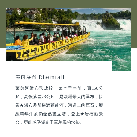
萊茵瀑布 Rheinfall
萊茵河瀑布形成於一萬七千年前，寬150公
尺，高低落差23公尺，是歐洲最大的瀑布，搭
乘★瀑布遊船橫渡萊茵河，河道上的巨石，歷
經萬年沖刷仍傲然聳立著，登上★岩石觀景
台，更能感受瀑布千軍萬馬的水勢。