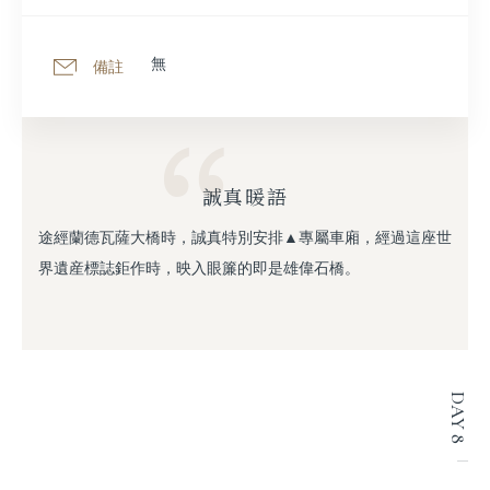
無
備註
誠真暖語
途經蘭德瓦薩大橋時，誠真特別安排▲專屬車廂，經過這座世
界遺産標誌鉅作時，映入眼簾的即是雄偉石橋。
DAY 8