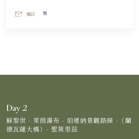
無
備註
2
Day
蘇黎世 - 萊茵瀑布 - 伯連納景觀路線 -（蘭
德瓦薩大橋）- 聖莫里茲