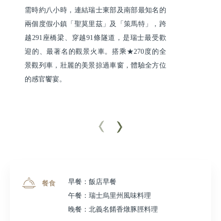
需時約八小時，連結瑞士東部及南部最知名的
兩個度假小鎮「聖莫里茲」及「策馬特」，跨
越291座橋梁、穿越91條隧道，是瑞士最受歡
迎的、最著名的觀景火車。搭乘★270度的全
景觀列車，壯麗的美景掠過車窗，體驗全方位
的感官饗宴。
早餐：飯店早餐
餐食
午餐：瑞士烏里州風味料理
晚餐：北義名餚香燉豚脛料理