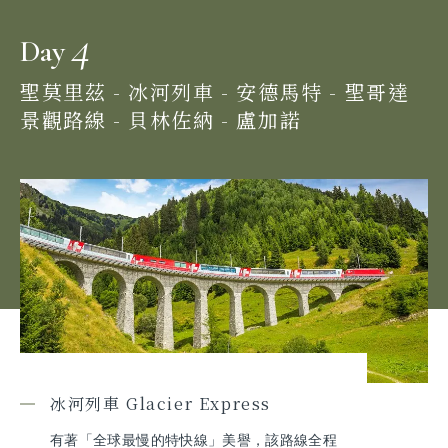
4
Day
聖莫里茲 - 冰河列車 - 安德馬特 - 聖哥達
景觀路線 - 貝林佐納 - 盧加諾
冰河列車 Glacier Express
有著「全球最慢的特快線」美譽，該路線全程