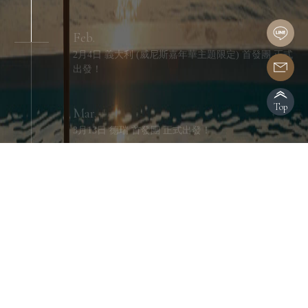
Feb.
2月4日 義大利 (威尼斯嘉年華主題限定) 首發團 正式
出發！
Top
Mar.
3月13日 德瑞 首發團 正式出發！
Mar.
歐洲團體出發人數 突破300人次
May
5月1日 瑞士鐵道 首發團 正式出發！
May