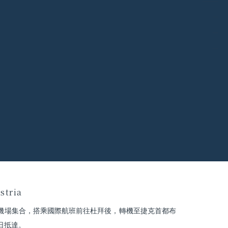
stria
機場集合，搭乘國際航班前往杜拜後，轉機至捷克首都布
日抵達。