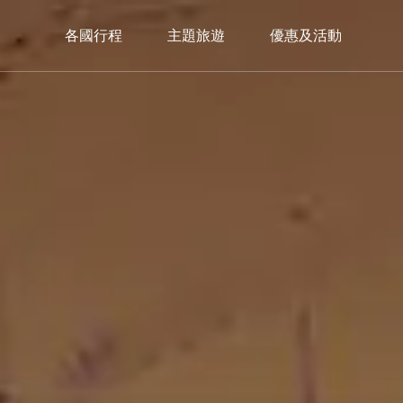
各國行程
主題旅遊
優惠及活動
中歐
西歐
南
C.Europe
W.Europe
S.E
捷克
德國×瑞士
義大
奧地利×捷克
瑞士鐵道
西班
奧地利×捷克×匈牙利
瑞士巴士
葡萄
希臘
限定入住｜獨家🏔️策馬特3100飯店
3100 Kulmhotel Gornergrat