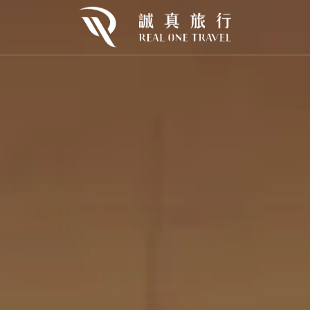
歐
東歐
北歐
urope
E.Europe
N.Europe
利
克羅埃西亞
冰島×巴黎
牙
芬蘭×挪威
牙
挪威
開桶狂歡｜2026🍻慕尼黑啤酒節
Oktoberfest