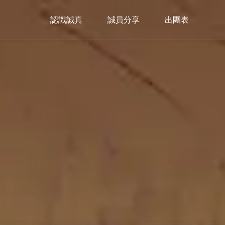
認識誠真
誠員分享
出團表
美洲
Americas
加拿大
暖心冬日｜2026🎄聖誕市集限定
Christmas Market
trip