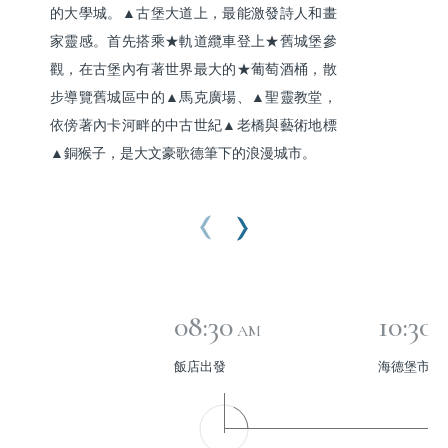
的大學城。▲古堡大道上，最能激發詩人和畫
家靈感。首先搭乘★軌道纜車登上★舊城堡參
觀，在古堡內有著世界最大的★葡萄酒桶，散
步導覽舊城區中的▲馬克廣場、▲聖靈教堂，
依傍著內卡河畔的中古世紀▲老橋與藝術地標
▲銅猴子，是大文豪歌德筆下的浪漫城市。
08:30
10:30
AM
飯店出發
海德堡市區