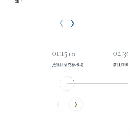
迷！
01:15
02:30
PM
抵達法蘭克福機場
前往羅騰堡