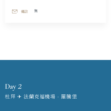
無
備註
2
Day
杜拜 ✈︎ 法蘭克福機場 - 羅騰堡