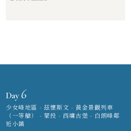
6
Day
少女峰地區 - 茲懷斯文 - 黃金景觀列車
（一等艙） - 蒙投 - 西墉古堡 - 白朗峰鄰
近小鎮