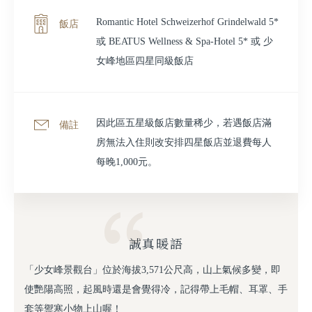
Romantic Hotel Schweizerhof Grindelwald 5*
飯店
或 BEATUS Wellness & Spa-Hotel 5* 或 少
女峰地區四星同級飯店
因此區五星級飯店數量稀少，若遇飯店滿
備註
房無法入住則改安排四星飯店並退費每人
每晚1,000元。
誠真暖語
「少女峰景觀台」位於海拔3,571公尺高，山上氣候多變，即
使艷陽高照，起風時還是會覺得冷，記得帶上毛帽、耳罩、手
套等禦寒小物上山喔！