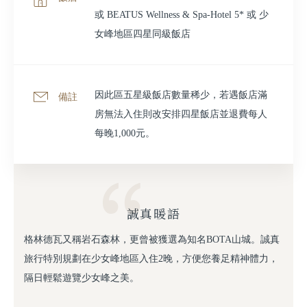
或 BEATUS Wellness & Spa-Hotel 5* 或 少
女峰地區四星同級飯店
因此區五星級飯店數量稀少，若遇飯店滿
備註
房無法入住則改安排四星飯店並退費每人
每晚1,000元。
誠真暖語
格林德瓦又稱岩石森林，更曾被獲選為知名BOTA山城。誠真
旅行特別規劃在少女峰地區入住2晚，方便您養足精神體力，
隔日輕鬆遊覽少女峰之美。