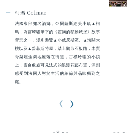
柯瑪 Colmar
法國東部知名酒鄉，亞爾薩斯絕美小鎮▲柯
瑪，為宮崎駿筆下的《霍爾的移動城堡》故事
背景之一，漫步遊覽▲小威尼斯區、▲海關大
樓以及▲普菲斯特屋，踏上鵝卵石板路，木質
骨架屋歪斜地座落在街道，古樸玲瓏的小鎮
上，窗台處處可見法式的浪漫花藝布置，深刻
感受到法國人對於生活的細節與品味獨到之
處。