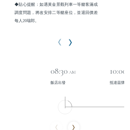
◆貼心提醒：如遇黃金景觀列車一等艙客滿或
調度問題，將改安排二等艙座位，並退回價差
每人20瑞郎。
08:30
10:00
AM
飯店出發
抵達茲懷斯