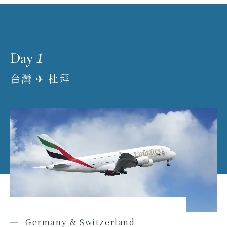
1
Day
台灣 ✈︎ 杜拜
Germany & Switzerland