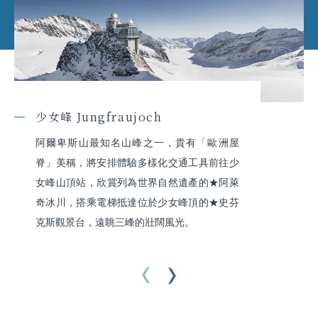
少女峰 Jungfraujoch
阿爾卑斯山最知名山峰之一，貴有「歐洲屋
脊」美稱，將安排體驗多樣化交通工具前往少
女峰山頂站，欣賞列為世界自然遺產的★阿萊
奇冰川，搭乘電梯抵達位於少女峰頂的★史芬
克斯觀景台，遠眺三峰的壯闊風光。