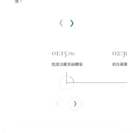
迷！
01:15
02:30
PM
抵達法蘭克福機場
前往羅騰堡