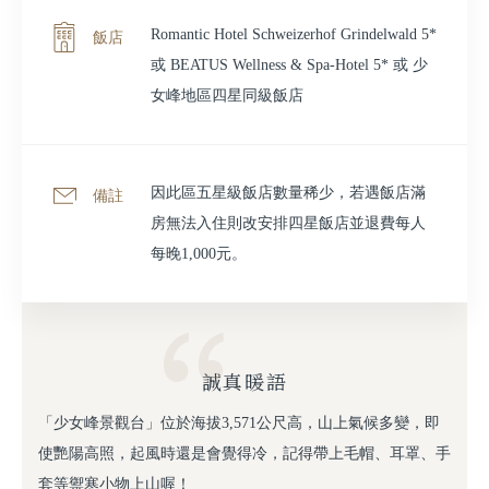
Romantic Hotel Schweizerhof Grindelwald 5*
飯店
或 BEATUS Wellness & Spa-Hotel 5* 或 少
女峰地區四星同級飯店
因此區五星級飯店數量稀少，若遇飯店滿
備註
房無法入住則改安排四星飯店並退費每人
每晚1,000元。
誠真暖語
「少女峰景觀台」位於海拔3,571公尺高，山上氣候多變，即
使艷陽高照，起風時還是會覺得冷，記得帶上毛帽、耳罩、手
套等禦寒小物上山喔！