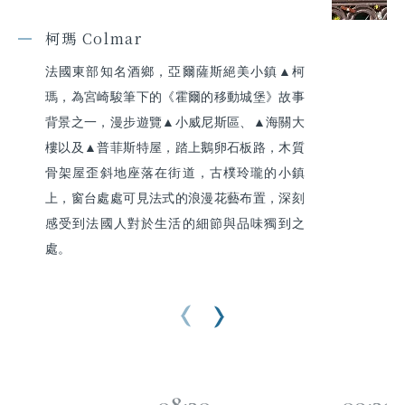
柯瑪 Colmar
法國東部知名酒鄉，亞爾薩斯絕美小鎮▲柯
瑪，為宮崎駿筆下的《霍爾的移動城堡》故事
背景之一，漫步遊覽▲小威尼斯區、▲海關大
樓以及▲普菲斯特屋，踏上鵝卵石板路，木質
骨架屋歪斜地座落在街道，古樸玲瓏的小鎮
上，窗台處處可見法式的浪漫花藝布置，深刻
感受到法國人對於生活的細節與品味獨到之
處。