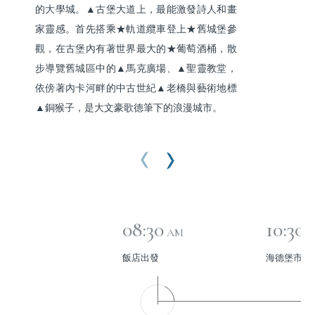
的大學城。▲古堡大道上，最能激發詩人和畫
家靈感。首先搭乘★軌道纜車登上★舊城堡參
觀，在古堡內有著世界最大的★葡萄酒桶，散
步導覽舊城區中的▲馬克廣場、▲聖靈教堂，
依傍著內卡河畔的中古世紀▲老橋與藝術地標
▲銅猴子，是大文豪歌德筆下的浪漫城市。
08:30
10:30
AM
飯店出發
海德堡市區