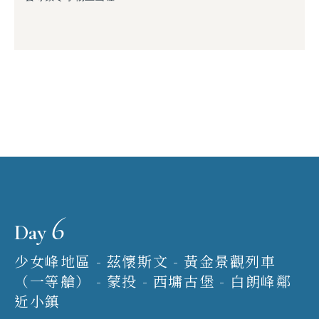
6
Day
少女峰地區 - 茲懷斯文 - 黃金景觀列車
（一等艙） - 蒙投 - 西墉古堡 - 白朗峰鄰
近小鎮