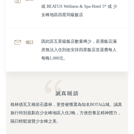
或 BEATUS Wellness & Spa-Hotel 5* 或 少
女峰地區四星同級飯店
因此區五星級飯店數量稀少，若遇飯店滿
備註
房無法入住則改安排四星飯店並退費每人
每晚1,000元。
誠真暖語
格林德瓦又稱岩石森林，更曾被獲選為知名BOTA山城。誠真
旅行特別規劃在少女峰地區入住2晚，方便您養足精神體力，
隔日輕鬆遊覽少女峰之美。