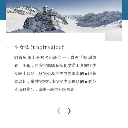
少女峰 Jungfraujoch
阿爾卑斯山最知名山峰之一，貴有「歐洲屋
脊」美稱，將安排體驗多樣化交通工具前往少
女峰山頂站，欣賞列為世界自然遺產的★阿萊
奇冰川，搭乘電梯抵達位於少女峰頂的★史芬
克斯觀景台，遠眺三峰的壯闊風光。