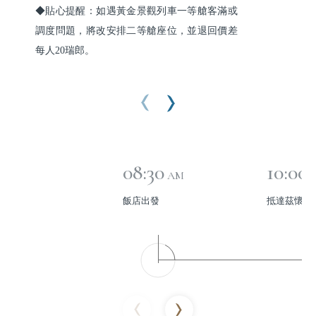
◆貼心提醒：如遇黃金景觀列車一等艙客滿或
調度問題，將改安排二等艙座位，並退回價差
每人20瑞郎。
08:30
10:00
AM
飯店出發
抵達茲懷斯