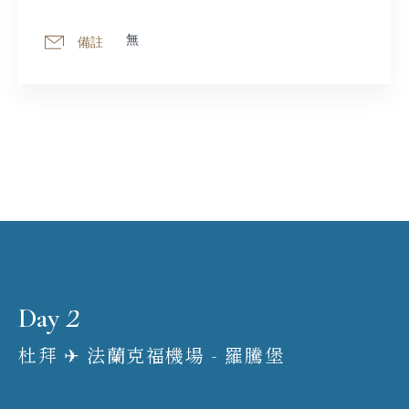
無
備註
2
Day
杜拜 ✈︎ 法蘭克福機場 - 羅騰堡