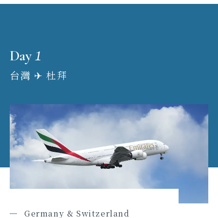
1
Day
台灣 ✈︎ 杜拜
Germany & Switzerland