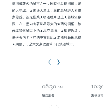
德國最著名的城市之一，同時也是德國最古老
的大學城。▲古堡大道上，最能激發詩人和畫
家靈感。首先搭乘★軌道纜車登上★舊城堡參
觀，在古堡內有著世界最大的★葡萄酒桶，散
步導覽舊城區中的▲馬克廣場、▲聖靈教堂，
依傍著內卡河畔的中古世紀▲老橋與藝術地標
▲銅猴子，是大文豪歌德筆下的浪漫城市。
08:30
10:30
AM
飯店出發
海德堡市區