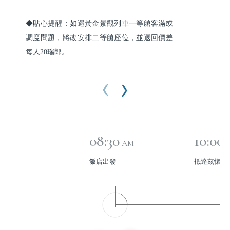
◆貼心提醒：如遇黃金景觀列車一等艙客滿或
調度問題，將改安排二等艙座位，並退回價差
每人20瑞郎。
08:30
10:00
AM
飯店出發
抵達茲懷斯