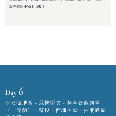
套等禦寒小物上山喔！
6
Day
少女峰地區 - 茲懷斯文 - 黃金景觀列車
（一等艙） - 蒙投 - 西墉古堡 - 白朗峰鄰