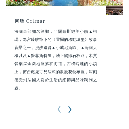
柯瑪 Colmar
法國東部知名酒鄉，亞爾薩斯絕美小鎮▲柯
瑪，為宮崎駿筆下的《霍爾的移動城堡》故事
背景之一，漫步遊覽▲小威尼斯區、▲海關大
樓以及▲普菲斯特屋，踏上鵝卵石板路，木質
骨架屋歪斜地座落在街道，古樸玲瓏的小鎮
上，窗台處處可見法式的浪漫花藝布置，深刻
感受到法國人對於生活的細節與品味獨到之
處。