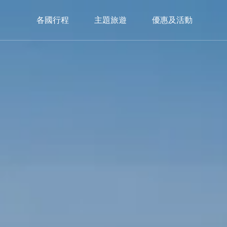
各國行程
主題旅遊
優惠及活動
中歐
西歐
南
C.Europe
W.Europe
S.E
捷克
德國×瑞士
義大
奧地利×捷克
瑞士鐵道
西班
奧地利×捷克×匈牙利
瑞士巴士
葡萄
希臘
限定入住｜獨家🏔️策馬特3100飯店
3100 Kulmhotel Gornergrat