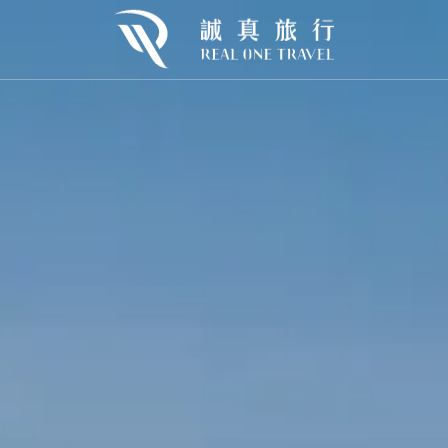
歐
東歐
北歐
urope
E.Europe
N.Europe
利
克羅埃西亞
冰島×巴黎
牙
芬蘭×挪威
牙
挪威
開桶狂歡｜2026🍻慕尼黑啤酒節
Oktoberfest