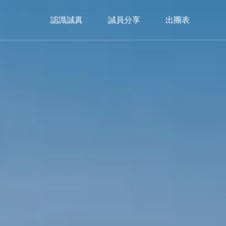
認識誠真
誠員分享
出團表
美洲
Americas
加拿大
暖心冬日｜2026🎄聖誕市集限定
Christmas Market
trip