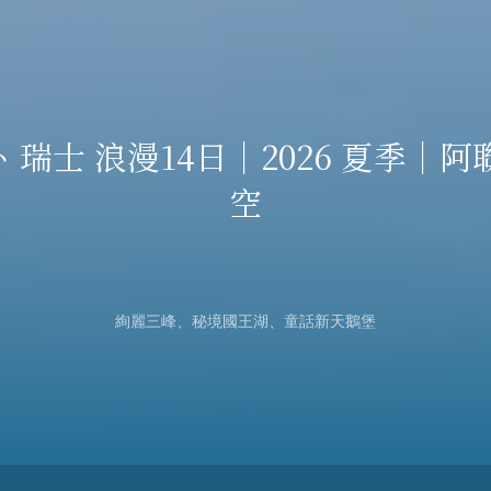
More
、瑞士 浪漫14日｜2026 夏季｜阿
空
絢麗三峰、秘境國王湖、童話新天鵝堡