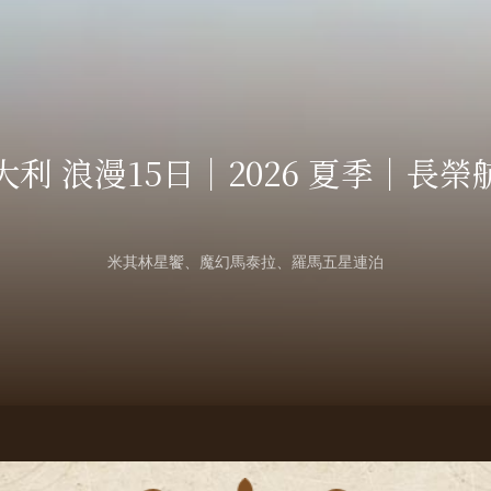
More
大利 浪漫15日｜2026 夏季｜長榮
米其林星饗、魔幻馬泰拉、羅馬五星連泊