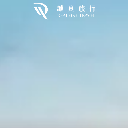
歐
東歐
北歐
urope
E.Europe
N.Europe
利
克羅埃西亞
冰島×巴黎
牙
芬蘭×挪威
牙
挪威
開桶狂歡｜2026🍻慕尼黑啤酒節
Oktoberfest