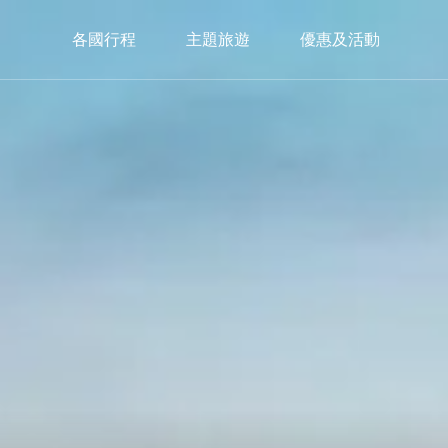
各國行程
主題旅遊
優惠及活動
中歐
西歐
南
C.Europe
W.Europe
S.E
捷克
德國×瑞士
義大
奧地利×捷克
瑞士鐵道
西班
奧地利×捷克×匈牙利
瑞士巴士
葡萄
希臘
限定入住｜獨家🏔️策馬特3100飯店
3100 Kulmhotel Gornergrat