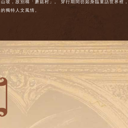
座山坡，故別稱「蘑菇村」。 穿行期間彷如身臨童話世界裡
義的獨特人文風情。