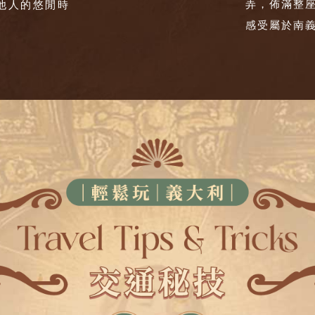
弄，佈滿整
他人的悠閒時
感受屬於南