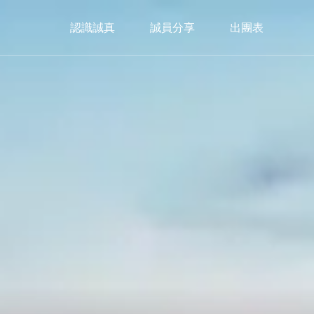
認識誠真
誠員分享
出團表
美洲
Americas
加拿大
暖心冬日｜2026🎄聖誕市集限定
Christmas Market
trip