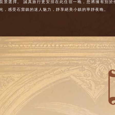
取景選擇。 誠真旅行更安排在此住宿一晚，您將擁有別於
光，感受石窟鎮的迷人魅力，靜享絕美小鎮的寧靜夜晚。