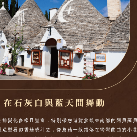
安排變化多樣且豐富，特別帶您遊覽參觀東南部的阿貝羅
屋造型看似香菇或斗笠，像蘑菇一般錯落在彎彎曲曲的小