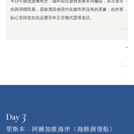
今日午後抵達葡萄牙，隨即前往遊覽里斯本貝倫區，其古老市
街與淳樸民風，是歐洲其他現代化都市所沒有的景象，此外更
貼心安排您在此品嘗百年正宗葡式蛋塔老店。
3
Day
里斯本 - 阿爾加維海岸（海蝕洞遊船）