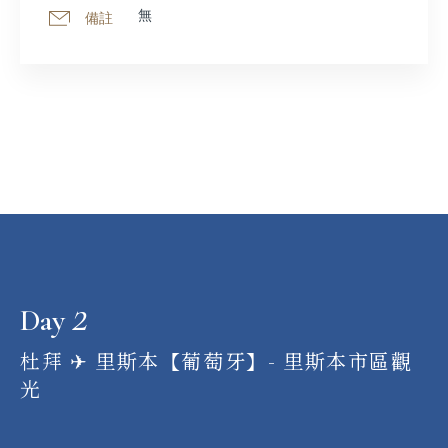
無
備註
2
Day
杜拜 ✈︎ 里斯本【葡萄牙】- 里斯本市區觀
光