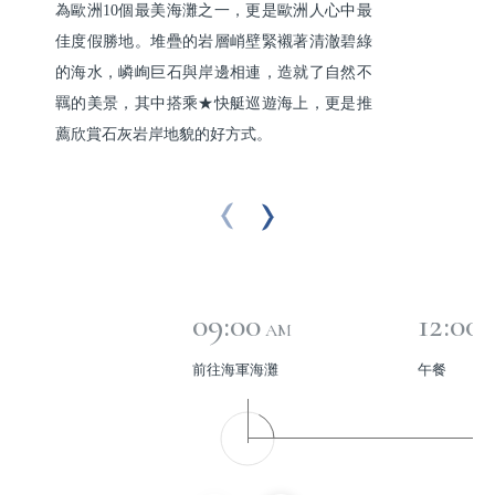
為歐洲10個最美海灘之一，更是歐洲人心中最
佳度假勝地。堆疊的岩層峭壁緊襯著清澈碧綠
的海水，嶙峋巨石與岸邊相連，造就了自然不
羈的美景，其中搭乘★快艇巡遊海上，更是推
薦欣賞石灰岩岸地貌的好方式。
09:00
12:00
AM
前往海軍海灘
午餐