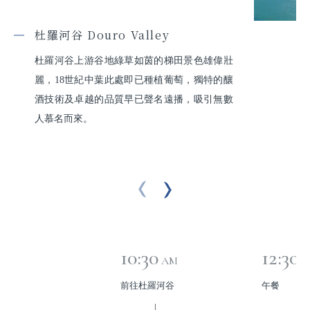
杜羅河谷 Douro Valley
杜羅河谷上游谷地綠草如茵的梯田景色雄偉壯
麗，18世紀中葉此處即已種植葡萄，獨特的釀
酒技術及卓越的品質早已聲名遠播，吸引無數
人慕名而來。
10:30
12:30
AM
P
前往杜羅河谷
午餐