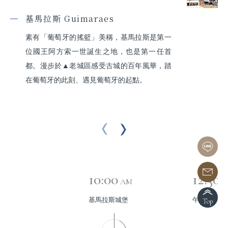
基馬拉斯 Guimaraes
素有「葡萄牙的搖籃」美稱，基馬拉斯是第一
位國王阿方索一世誕生之地，也是第一任首
都。漫步於▲老城區感受古城的百年風華，踏
在葡萄牙的此刻、遇見葡萄牙的起點。
10:00
12:30
AM
P
基馬拉斯城堡
午餐
Top