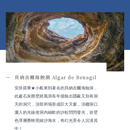
貝納吉爾海蝕洞 Algar de Benagil
安排搭乘★小船來到著名的貝納吉爾海蝕洞，
此處石灰懸壁經風浪長年侵蝕出隱蔽又別有洞
天的洞穴，頂部坍塌形成巨大天窗，頂棚洞口
灑入的光線使洞內細軟的沙粒閃閃發光，岩壁
色澤層疊映照細沙海水，奇幻光景令人沉浸其
中！