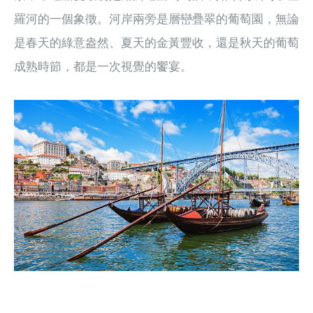
羅河的一個象徵。河岸兩旁是層巒疊翠的葡萄園，無論
是春天的綠意盎然、夏天的金黃豐收，還是秋天的葡萄
成熟時節，都是一次視覺的饗宴。