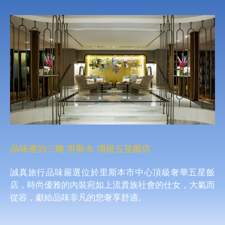
品味連泊三晚 里斯本 頂級五星飯店
誠真旅行品味嚴選位於里斯本市中心頂級奢華五星飯
店，時尚優雅的內裝宛如上流貴族社會的仕女，大氣而
從容，獻給品味非凡的您奢享舒適。