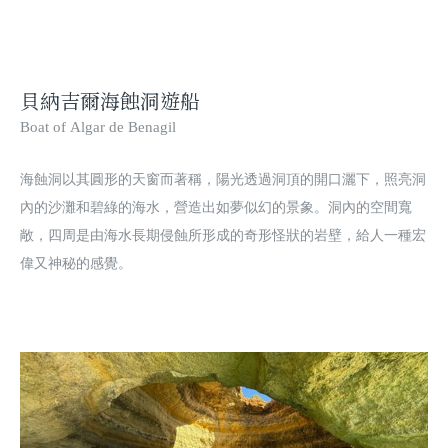
貝納吉爾海蝕洞遊船
Boat of
Algar
de
Benagil
海蝕洞以其圓形的天窗而著稱，陽光透過洞頂的開口灑下，照亮洞
內的沙灘和碧綠的海水，營造出如夢似幻的景象。洞內的空間寬
敞，四周是由海水長期侵蝕所形成的奇形怪狀的岩壁，給人一種宏
偉又神秘的感覺。