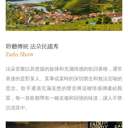
聆聽傳統 法朵民謠秀
Fado Show
法朵音樂以其悠揚的旋律和充滿情感的歌詞著稱，通常
表達的是對某人、某事或某時的深切懷念和無法言喻的
思念。歌手通過充滿哀愁的聲音將這種情感傳遞給觀
眾，每一首歌都帶有一種哀傷和回憶的味道，讓人不禁
沉浸其中。