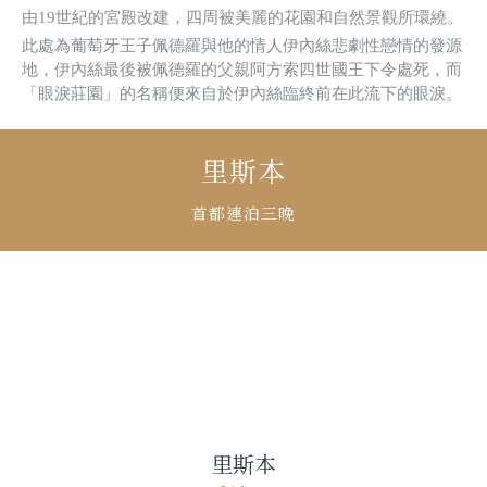
由19世紀的宮殿改建，四周被美麗的花園和自然景觀所環繞。
此處為葡萄牙王子佩德羅與他的情人伊內絲悲劇性戀情的發源
地，伊內絲最後被佩德羅的父親阿方索四世國王下令處死，而
「眼淚莊園」的名稱便來自於伊內絲臨終前在此流下的眼淚。
里斯本
首都連泊三晚
里斯本