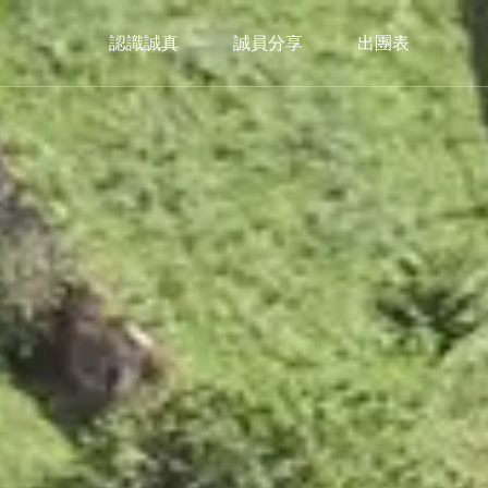
認識誠真
誠員分享
出團表
美洲
Americas
加拿大
暖心冬日｜2026🎄聖誕市集限定
Christmas Market
trip