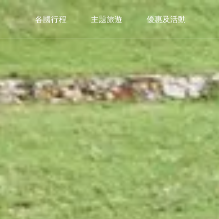
各國行程
主題旅遊
優惠及活動
中歐
西歐
南
C.Europe
W.Europe
S.E
捷克
德國×瑞士
義大
奧地利×捷克
瑞士鐵道
西班
奧地利×捷克×匈牙利
瑞士巴士
葡萄
希臘
限定入住｜獨家🏔️策馬特3100飯店
3100 Kulmhotel Gornergrat