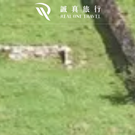
歐
東歐
北歐
urope
E.Europe
N.Europe
利
克羅埃西亞
冰島×巴黎
牙
芬蘭×挪威
牙
挪威
開桶狂歡｜2026🍻慕尼黑啤酒節
Oktoberfest