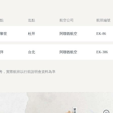
點
迄點
航空公司
航班編號
黎世
杜拜
阿聯酋航空
EK-86
拜
台北
阿聯酋航空
EK-386
參考，實際航班以行前說明會資料為準