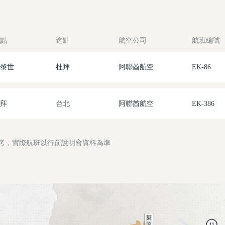
點
迄點
航空公司
航班編號
黎世
杜拜
阿聯酋航空
EK-86
拜
台北
阿聯酋航空
EK-386
參考，實際航班以行前說明會資料為準