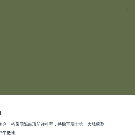
d
集合，搭乘國際航班前往杜拜，轉機至瑞士第一大城蘇黎
中午抵達。