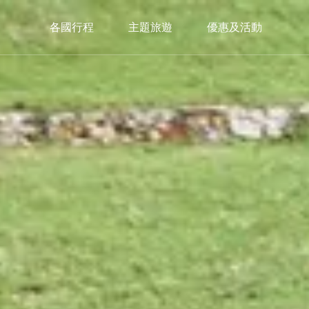
各國行程
主題旅遊
優惠及活動
中歐
西歐
南
C.Europe
W.Europe
S.E
捷克
德國×瑞士
義大
奧地利×捷克
瑞士鐵道
西班
奧地利×捷克×匈牙利
瑞士巴士
葡萄
希臘
限定入住｜獨家🏔️策馬特3100飯店
3100 Kulmhotel Gornergrat