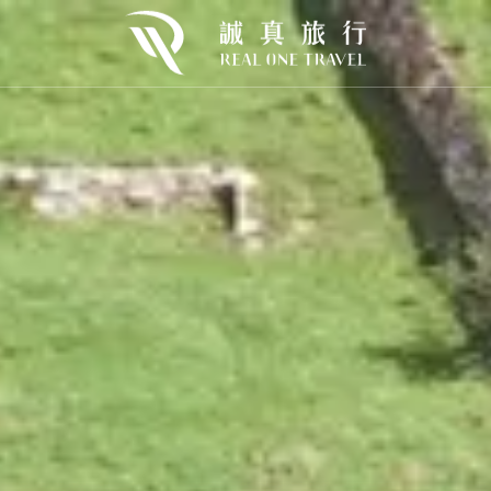
歐
東歐
北歐
urope
E.Europe
N.Europe
利
克羅埃西亞
冰島×巴黎
牙
芬蘭×挪威
牙
挪威
開桶狂歡｜2026🍻慕尼黑啤酒節
Oktoberfest