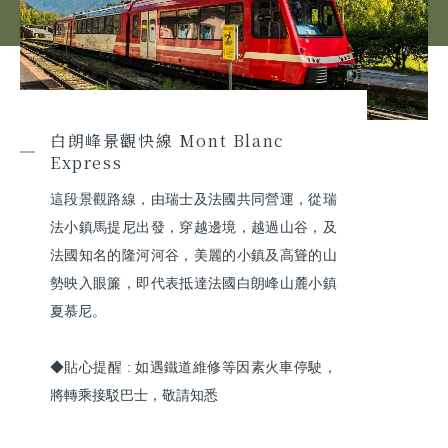
白朗峰景觀快線 Mont Blanc
Express
這段景觀路線，由瑞士及法國共同營運，從瑞
法小鎮馬提尼出發，穿越邊境，越過山谷，及
法國知名的隆河河谷，美麗的小鎮及高聳的山
勢映入眼簾，即代表抵達法國白朗峰山麓小鎮
夏慕尼。

◆貼心提醒 : 如遇鐵道維修等因素火車停駛，
將轉乘接駁巴士，敬請知悉