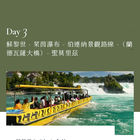
3
Day
蘇黎世 - 萊茵瀑布 - 伯連納景觀路線 -（蘭
德瓦薩大橋）- 聖莫里茲