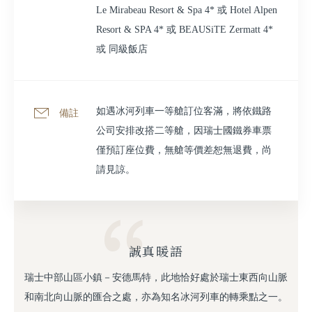
Le Mirabeau Resort & Spa 4* 或 Hotel Alpen
Resort & SPA 4* 或 BEAUSiTE Zermatt 4*
或 同級飯店
如遇冰河列車一等艙訂位客滿，將依鐵路
備註
公司安排改搭二等艙，因瑞士國鐵券車票
僅預訂座位費，無艙等價差恕無退費，尚
請見諒。
誠真暖語
瑞士中部山區小鎮－安德馬特，此地恰好處於瑞士東西向山脈
和南北向山脈的匯合之處，亦為知名冰河列車的轉乘點之一。