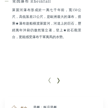
萊茵瀑布 Rheinfall
萊茵河瀑布形成於一萬七千年前，寬150公
尺，高低落差23公尺，是歐洲最大的瀑布，搭
乘★瀑布遊船橫渡萊茵河，河道上的巨石，歷
經萬年沖刷仍傲然聳立著，登上★岩石觀景
台，更能感受瀑布千軍萬馬的水勢。
早餐：飯店早餐