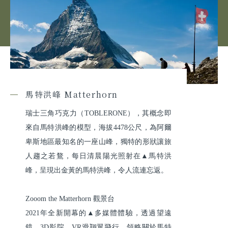
馬特洪峰 Matterhorn
瑞士三角巧克力（TOBLERONE），其概念即
來自馬特洪峰的模型，海拔4478公尺，為阿爾
卑斯地區最知名的一座山峰，獨特的形狀讓旅
人趨之若鶩，每日清晨陽光照射在▲馬特洪
峰，呈現出金黃的馬特洪峰，令人流連忘返。

Zooom the Matterhorn 觀景台

2021年全新開幕的▲多媒體體驗，透過望遠
鏡、3D影院、VR滑翔翼飛行，領略關於馬特