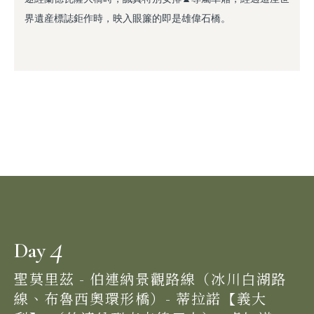
界遺産標誌鉅作時，映入眼簾的即是雄偉石橋。
4
Day
聖莫里茲 - 伯連納景觀路線（冰川白湖路
線、布魯西奧環形橋）- 蒂拉諾【義大