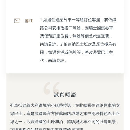
1.如遇伯連納列車一等艙訂位客滿，將依鐵
備註
路公司安排改搭二等艙，因瑞士國鐵券車
票僅預訂座位費，無艙等價差恕無退費，
尚請見諒。2.伯連納巴士班次及座位極為有
限，如遇客滿或停駛等，將改遊覽巴士替
代，尚請見諒。
誠真暖語
列車抵達義大利邊境的小鎮蒂拉諾，在此轉乘伯連納列車的支
線巴士，這是旅遊局官方推薦鐵路環遊之旅中兩段特色巴士路
線之一，欣賞跨國的山峰湖泊，體驗與火車不同的壯麗風景，
下段旅程終站是富有地中海熱情的盧加諾。