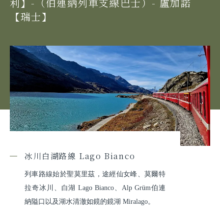
利】-（伯連納列車支線巴士）- 盧加諾
【瑞士】
冰川白湖路線 Lago Bianco
列車路線始於聖莫里茲，途經仙女峰、莫爾特
拉奇冰川、白湖 Lago Bianco、Alp Grüm伯連
納隘口以及湖水清澈如鏡的鏡湖 Miralago。