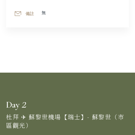
無
備註
2
Day
杜拜 ✈︎ 蘇黎世機場【瑞士】- 蘇黎世（市
區觀光）