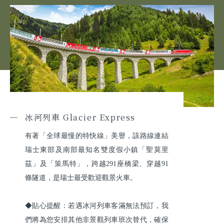
冰河列車 Glacier Express
有著「全球最慢的特快線」美譽，該路線連結
瑞士東部及南部最知名雙度假小鎮「聖莫里
茲」及「策馬特」，跨越291座橋梁、穿越91
條隧道，是瑞士最受歡迎觀景火車。

◆貼心提醒：若遇冰河列車客滿無法預訂，我
們將為您安排其他非景觀列車班次替代，確保