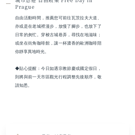
城市悠遊 自由散策 Free Day in
Prague
自由活動時間，推薦您可前往瓦茨拉夫大道、
亦或是在老城裡漫步，放慢了腳步，也放下了
日常的匆忙。穿梭古城巷弄，尋找在地滋味；
或坐在街角咖啡館，讓一杯濃香的歐洲咖啡陪
你靜享異地時光。

◆貼心提醒：今日如遇宗教節慶或國定假日，
則將與前一天市區觀光行程調整先後順序，敬
請知悉。