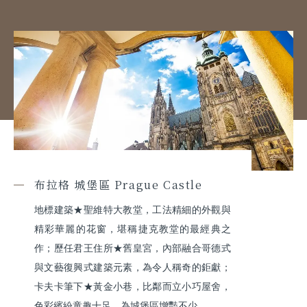
布拉格 城堡區 Prague Castle
地標建築★聖維特⼤教堂，⼯法精細的外觀與
精彩華麗的花窗，堪稱捷克教堂的最經典之
作；歷任君王住所★舊皇宮，內部融合哥德式
與⽂藝復興式建築元素，為令⼈稱奇的鉅獻；
卡夫卡筆下★⿈⾦⼩巷，⽐鄰⽽⽴小巧屋舍，
色彩繽紛童趣十足，為城堡區增豔不少。