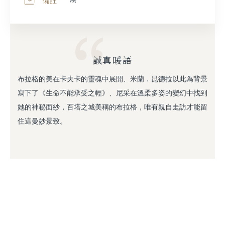
備註
誠真暖語
布拉格的美在卡夫卡的靈魂中展開、⽶蘭．昆德拉以此為背景
寫下了《⽣命不能承受之輕》、尼采在溫柔多姿的變幻中找到
她的神秘⾯紗，百塔之城美稱的布拉格，唯有親⾃⾛訪才能留
住這曼妙景致。