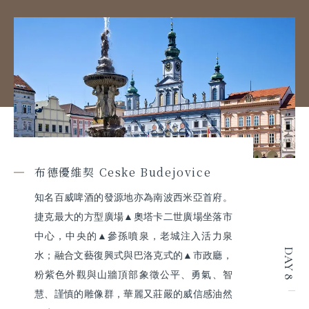
布德優維契 Ceske Budejovice
知名百威啤酒的發源地亦為南波西米亞首府。
捷克最大的方型廣場▲奧塔卡二世廣場坐落市
中心，中央的▲參孫噴泉，老城注入活力泉
DAY 8
水；融合文藝復興式與巴洛克式的▲市政廳，
粉紫色外觀與山牆頂部象徵公平、勇氣、智
慧、謹慎的雕像群，華麗又莊嚴的威信感油然