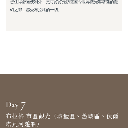
您住得舒適便利外，更可好好走訪這座令世界觀光客著迷的魔
幻之都，感受布拉格的一切。
7
Day
布拉格 市區觀光（城堡區、舊城區、伏爾
塔瓦河遊船）