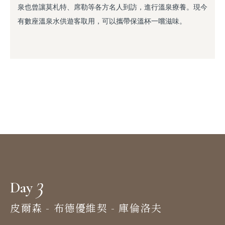
泉也曾讓莫札特、席勒等各方名人到訪，進行溫泉療養。現今
有數座溫泉水供遊客取用，可以攜帶保溫杯一嚐滋味。
3
Day
皮爾森 - 布德優維契 - 庫倫洛夫