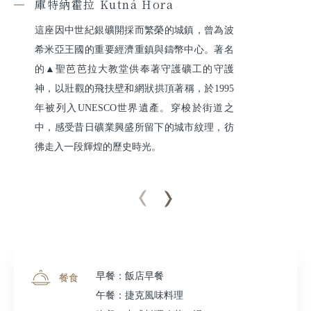
庫特納霍拉 Kutná Hora
這座因中世紀銀礦開採而繁榮的城鎮，曾為波
希米亞王國的重要經濟重鎮與鑄幣中心。著名
的▲聖芭芭拉大教堂供奉著守護礦工的守護
神，以壯觀的飛扶壁和網狀拱頂著稱，於1995
年被列入UNESCO世界遺產。穿梭於街道之
中，感受昔日礦業興盛所留下的城市紋理，彷
彿走入一段輝煌的歷史時光。
早餐：飯店早餐
餐食
午餐：捷克風味料理