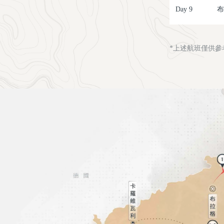
Day 9
布
*上述航班僅供