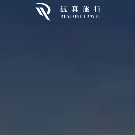
歐
東歐
北歐
urope
E.Europe
N.Europe
利
克羅埃西亞
冰島×巴黎
牙
芬蘭×挪威
牙
挪威
開桶狂歡｜2026🍻慕尼黑啤酒節
Oktoberfest