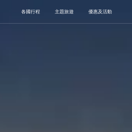
各國行程
主題旅遊
優惠及活動
中歐
西歐
南
C.Europe
W.Europe
S.E
捷克
德國×瑞士
義大
奧地利×捷克
瑞士鐵道
西班
奧地利×捷克×匈牙利
瑞士巴士
葡萄
希臘
限定入住｜獨家🏔️策馬特3100飯店
3100 Kulmhotel Gornergrat