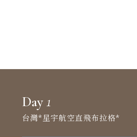
1
Day
台灣*星宇航空直飛布拉格*