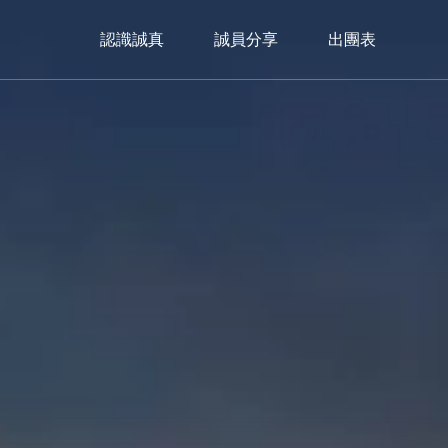
認識誠真
誠員分享
出團表
美洲
Americas
加拿大
暖心冬日｜2026🎄聖誕市集限定
Christmas Market
trip